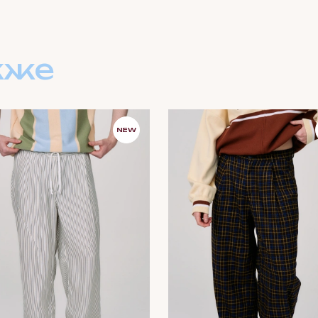
кже
NEW