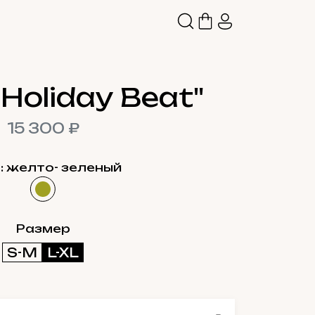
Holiday Beat"
15 300 ₽
: желто- зеленый
Размер
S-M
L-XL